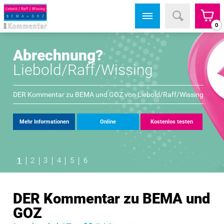
0
Abrechnung?
Liebold/Raff/Wissing
DER Kommentar zu BEMA und GOZ von
Liebold/Raff/Wissing
Mehr Informationen
Online
Kostenlos testen
1
2
3
4
5
6
DER Kommentar zu BEMA und
GOZ