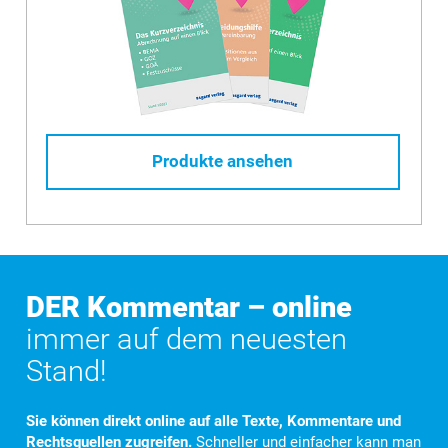
Produkte ansehen
DER Kommentar – online
immer auf dem neuesten
Stand!
Sie können direkt online auf alle Texte, Kommentare und
Rechtsquellen zugreifen.
Schneller und einfacher kann man