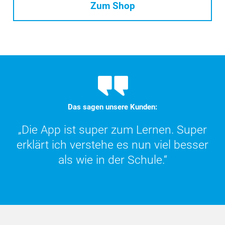
Zum Shop
Das sagen unsere Kunden:
„Die App ist super zum Lernen. Super
„DER Online-Kommentar ist wirklich
praktisch und super übersichtlich. Eine
erklärt ich verstehe es nun viel besser
als wie in der Schule.“
große Hilfe!“