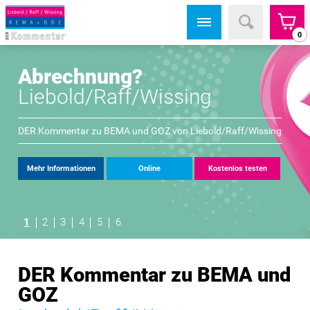
0
Abrechnung?
Liebold/Raff/Wissing
DER Kommentar zu BEMA und GOZ von
Liebold/Raff/Wissing
Mehr Informationen
Online
Kostenlos testen
1
2
3
4
5
6
DER Kommentar zu BEMA und
GOZ