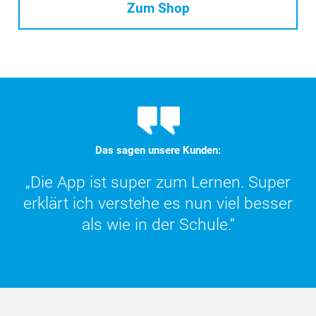
Zum Shop
Das sagen unsere Kunden:
„Die App ist super zum Lernen. Super
„DER Online-Kommentar ist wirklich
praktisch und super übersichtlich. Eine
erklärt ich verstehe es nun viel besser
als wie in der Schule.“
große Hilfe!“