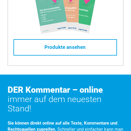
Produkte ansehen
DER Kommentar – online
immer auf dem neuesten
Stand!
Sie können direkt online auf alle Texte, Kommentare und
Rechtsquellen zugreifen.
Schneller und einfacher kann man