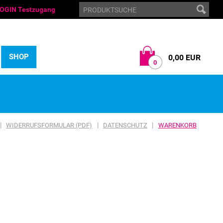
OGIN Testzugang
SHOP
0,00 EUR
0
|
|
|
WIDERRUFSFORMULAR (PDF)
DATENSCHUTZ
WARENKORB