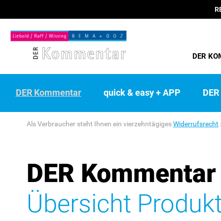
R
DER KO
DER Kommentar
quick & easy + APP
DER 
Als Verbraucher steht Ihnen ein vierzehntägiges
Widerrufsrecht
DER Kommentar
Übersicht Produk