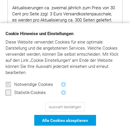
Aktualisierungen ca. zweimal jährlich zum Preis von 30
Cent pro Seite zzgl. 3 Euro Versandkostenpauschale,
es werden pro Aktualisierung ca. 300 Seiten geliefert.
Hinweis: Bei Bestellung von Grundwerken ohne
Cookie Hinweise und Einstellungen
Ergänzungslieferungen wird ein Aufschlag von 80,00
Diese Website verwendet Cookies für eine optimale
Euro auf den Preis des Grundwerks erhoben.
Darstellung und die angebotenen Services. Welche Cookies
verwendet werden, können Sie selbst entscheiden.
Mit Klick
auf
den Link „Cookie Einstellungen“ am Ende der Website
in den Warenkorb
können Sie Ihre Auswahl jederzeit einsehen und erneut
bearbeiten.
Versandkosten: siehe Beschreibungstext
Notwendige Cookies
Statistik-Cookies
Auswahl bestätigen
129
Bewertungen auf ProvenExpert.com
Alle Cookies akzeptieren
DER Kommentar zu BEMA und
© Asgard-Verlag Dr. Werner Hippe GmbH