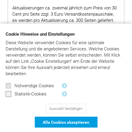
Aktualisierungen ca. zweimal jährlich zum Preis von 30
Cent pro Seite zzgl. 3 Euro Versandkostenpauschale,
es werden pro Aktualisierung ca. 300 Seiten geliefert.
Hinweis: Bei Bestellung von Grundwerken ohne
Cookie Hinweise und Einstellungen
Ergänzungslieferungen wird ein Aufschlag von 80,00
Diese Website verwendet Cookies für eine optimale
Euro auf den Preis des Grundwerks erhoben.
Darstellung und die angebotenen Services. Welche Cookies
verwendet werden, können Sie selbst entscheiden.
Mit Klick
auf
den Link „Cookie Einstellungen“ am Ende der Website
in den Warenkorb
können Sie Ihre Auswahl jederzeit einsehen und erneut
bearbeiten.
Versandkosten: siehe Beschreibungstext
Notwendige Cookies
Statistik-Cookies
Auswahl bestätigen
129
Bewertungen auf ProvenExpert.com
Alle Cookies akzeptieren
DER Kommentar zu BEMA und
© Asgard-Verlag Dr. Werner Hippe GmbH