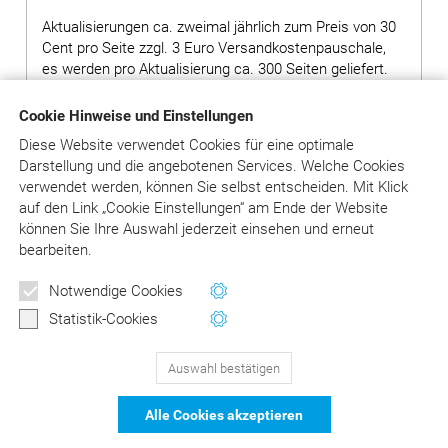
Aktualisierungen ca. zweimal jährlich zum Preis von 30
Cent pro Seite zzgl. 3 Euro Versandkostenpauschale,
es werden pro Aktualisierung ca. 300 Seiten geliefert.
Hinweis: Bei Bestellung von Grundwerken ohne
Cookie Hinweise und Einstellungen
Ergänzungslieferungen wird ein Aufschlag von 80,00
Diese Website verwendet Cookies für eine optimale
Euro auf den Preis des Grundwerks erhoben.
Darstellung und die angebotenen Services. Welche Cookies
verwendet werden, können Sie selbst entscheiden.
Mit Klick
auf
den Link „Cookie Einstellungen“ am Ende der Website
in den Warenkorb
können Sie Ihre Auswahl jederzeit einsehen und erneut
bearbeiten.
Versandkosten: siehe Beschreibungstext
Notwendige Cookies
Statistik-Cookies
Auswahl bestätigen
129
Bewertungen auf ProvenExpert.com
Alle Cookies akzeptieren
DER Kommentar zu BEMA und
© Asgard-Verlag Dr. Werner Hippe GmbH