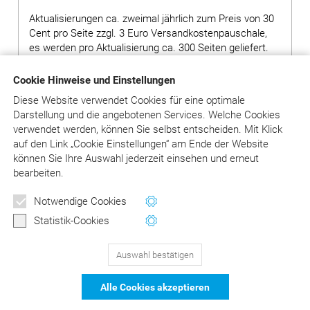
Aktualisierungen ca. zweimal jährlich zum Preis von 30
Cent pro Seite zzgl. 3 Euro Versandkostenpauschale,
es werden pro Aktualisierung ca. 300 Seiten geliefert.
Hinweis: Bei Bestellung von Grundwerken ohne
Cookie Hinweise und Einstellungen
Ergänzungslieferungen wird ein Aufschlag von 80,00
Diese Website verwendet Cookies für eine optimale
Euro auf den Preis des Grundwerks erhoben.
Darstellung und die angebotenen Services. Welche Cookies
verwendet werden, können Sie selbst entscheiden.
Mit Klick
auf
den Link „Cookie Einstellungen“ am Ende der Website
in den Warenkorb
können Sie Ihre Auswahl jederzeit einsehen und erneut
bearbeiten.
Versandkosten: siehe Beschreibungstext
Notwendige Cookies
Statistik-Cookies
Auswahl bestätigen
129
Bewertungen auf ProvenExpert.com
Alle Cookies akzeptieren
DER Kommentar zu BEMA und
© Asgard-Verlag Dr. Werner Hippe GmbH