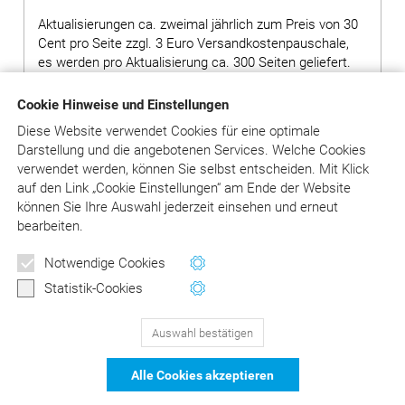
Aktualisierungen ca. zweimal jährlich zum Preis von 30
Cent pro Seite zzgl. 3 Euro Versandkostenpauschale,
es werden pro Aktualisierung ca. 300 Seiten geliefert.
Hinweis: Bei Bestellung von Grundwerken ohne
Cookie Hinweise und Einstellungen
Ergänzungslieferungen wird ein Aufschlag von 80,00
Diese Website verwendet Cookies für eine optimale
Euro auf den Preis des Grundwerks erhoben.
Darstellung und die angebotenen Services. Welche Cookies
verwendet werden, können Sie selbst entscheiden.
Mit Klick
auf
den Link „Cookie Einstellungen“ am Ende der Website
in den Warenkorb
können Sie Ihre Auswahl jederzeit einsehen und erneut
bearbeiten.
Versandkosten: siehe Beschreibungstext
Notwendige Cookies
Statistik-Cookies
Auswahl bestätigen
129
Bewertungen auf ProvenExpert.com
Alle Cookies akzeptieren
DER Kommentar zu BEMA und
© Asgard-Verlag Dr. Werner Hippe GmbH