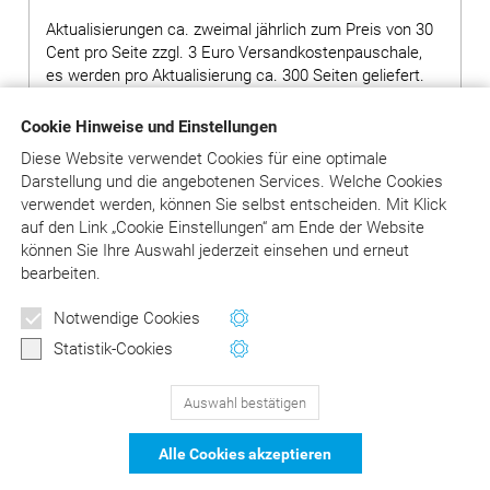
Aktualisierungen ca. zweimal jährlich zum Preis von 30
Cent pro Seite zzgl. 3 Euro Versandkostenpauschale,
es werden pro Aktualisierung ca. 300 Seiten geliefert.
Hinweis: Bei Bestellung von Grundwerken ohne
Cookie Hinweise und Einstellungen
Ergänzungslieferungen wird ein Aufschlag von 80,00
Diese Website verwendet Cookies für eine optimale
Euro auf den Preis des Grundwerks erhoben.
Darstellung und die angebotenen Services. Welche Cookies
verwendet werden, können Sie selbst entscheiden.
Mit Klick
auf
den Link „Cookie Einstellungen“ am Ende der Website
in den Warenkorb
können Sie Ihre Auswahl jederzeit einsehen und erneut
bearbeiten.
Versandkosten: siehe Beschreibungstext
Notwendige Cookies
Statistik-Cookies
Auswahl bestätigen
129
Bewertungen auf ProvenExpert.com
Alle Cookies akzeptieren
DER Kommentar zu BEMA und
© Asgard-Verlag Dr. Werner Hippe GmbH