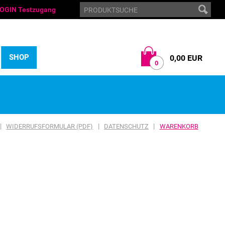
OGIN Testzugang
SHOP
0,00 EUR
0
|
|
|
WIDERRUFSFORMULAR (PDF)
DATENSCHUTZ
WARENKORB