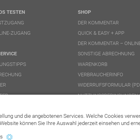
OS TESTEN
SHOP
ESTZUGANG
DER KOMMENTAR
LINE-ZUGANG
QUICK & EASY + APP
DER KOMMENTAR – ONLIN
SERVICE
SONSTIGE ABRECHNUNG
UNGSTIPPS
WARENKORB
RECHUNG
VERBRAUCHERINFO
NER
WIDERRUFSFORMULAR (PD
TER
NUTZUNGSBEDINGUNGEN 
NUTZUNGSBEDINGUNGEN 
ellung und die angebotenen Services. Welche Cookies verwen
Website können Sie Ihre Auswahl jederzeit einsehen und erne
es