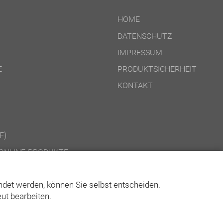
HOME
DATENSCHUTZ
IMPRESSUM
E
PRODUKTSICHERHEIT
KONTAKT
F)
ONLINE-PRODUKTE
CD-ROM-/DOWNLOAD-PRODUKTE
det werden, können Sie selbst entscheiden.
ut bearbeiten.