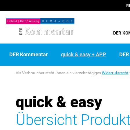
R
DER KO
DER Kommentar
quick & easy + APP
DER 
Als Verbraucher steht Ihnen ein vierzehntägiges
Widerrufsrecht
quick & easy
Übersicht Produk