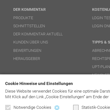
DER KOMMENTAR
KOSTENL
PRODUKTE
LOGIN T
SCHNITTSTELLEN
LOGIN ON
DER KOMMENTAR AKTUELL
KUNDEN ÜBER UNS
TIPPS & 
BEWERTUNGEN
ABRECHN
HERAUSGEBER
RECHTSP
UPT-PLA
NEWSLET
Cookie Hinweise und Einstellungen
Diese Website verwendet Cookies für eine optimale Darst
Mit Klick auf
den Link „Cookie Einstellungen“ am Ende der 
Notwendige Cookies
Statistik-Cooki