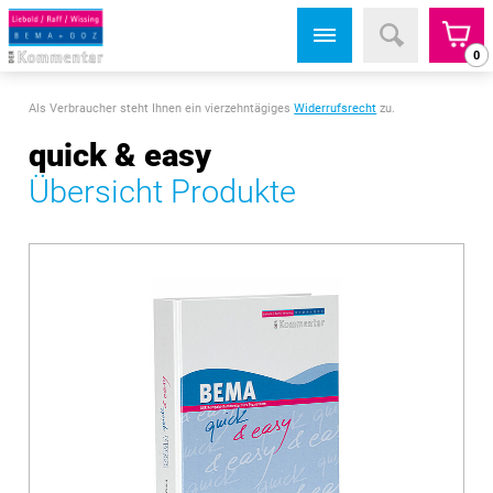
0
Als Verbraucher steht Ihnen ein vierzehntägiges
Widerrufsrecht
zu.
quick & easy
Übersicht Produkte