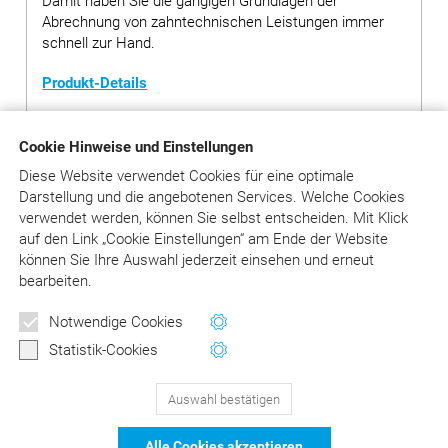
Damit haben Sie die gängigen Grundlagen der
Abrechnung von zahntechnischen Leistungen immer
schnell zur Hand.
Produkt-Details
Cookie Hinweise und Einstellungen
EUR 12,00
(inkl. MwSt.)
Diese Website verwendet Cookies für eine optimale
Darstellung und die angebotenen Services. Welche Cookies
in den Warenkorb
Anzahl
verwendet werden, können Sie selbst entscheiden.
Mit Klick
auf
den Link „Cookie Einstellungen“ am Ende der Website
Versandkosten: 3,- EUR inkl. MwSt. (bei Bestellsumme unter
können Sie Ihre Auswahl jederzeit einsehen und erneut
20,- EUR)
bearbeiten.
Sofort versandfertig, Lieferzeit 1 – 3 Tage
Notwendige Cookies
Statistik-Cookies
Auswahl bestätigen
129
Bewertungen auf ProvenExpert.com
Alle Cookies akzeptieren