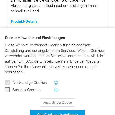
Damit haben Sie die gängigen Grundlagen der
Abrechnung von zahntechnischen Leistungen immer
schnell zur Hand.
Produkt-Details
Cookie Hinweise und Einstellungen
EUR 12,00
(inkl. MwSt.)
Diese Website verwendet Cookies für eine optimale
Darstellung und die angebotenen Services. Welche Cookies
in den Warenkorb
Anzahl
verwendet werden, können Sie selbst entscheiden.
Mit Klick
auf
den Link „Cookie Einstellungen“ am Ende der Website
Versandkosten: 3,- EUR inkl. MwSt. (bei Bestellsumme unter
können Sie Ihre Auswahl jederzeit einsehen und erneut
20,- EUR)
bearbeiten.
Sofort versandfertig, Lieferzeit 1 – 3 Tage
Notwendige Cookies
Statistik-Cookies
Auswahl bestätigen
129
Bewertungen auf ProvenExpert.com
Alle Cookies akzeptieren