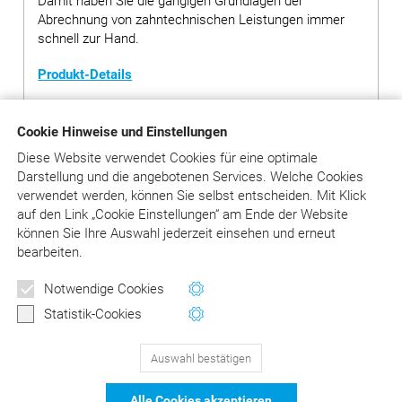
Damit haben Sie die gängigen Grundlagen der
Abrechnung von zahntechnischen Leistungen immer
schnell zur Hand.
Produkt-Details
Cookie Hinweise und Einstellungen
EUR 12,00
(inkl. MwSt.)
Diese Website verwendet Cookies für eine optimale
Darstellung und die angebotenen Services. Welche Cookies
in den Warenkorb
Anzahl
verwendet werden, können Sie selbst entscheiden.
Mit Klick
auf
den Link „Cookie Einstellungen“ am Ende der Website
Versandkosten: 3,- EUR inkl. MwSt. (bei Bestellsumme unter
können Sie Ihre Auswahl jederzeit einsehen und erneut
20,- EUR)
bearbeiten.
Sofort versandfertig, Lieferzeit 1 – 3 Tage
Notwendige Cookies
Statistik-Cookies
Auswahl bestätigen
129
Bewertungen auf ProvenExpert.com
Alle Cookies akzeptieren