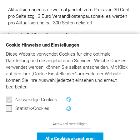
Aktualisierungen ca. zweimal jährlich zum Preis von 30 Cent
pro Seite zzgl. 3 Euro Versandkostenpauschale, es werden
pro Aktualisierung ca. 300 Seiten geliefert.
Hinweis: Bei Bestellung von Grundwerken ohne
Ergänzungslieferungen wird ein Aufschlag von 80,00 Euro
Cookie Hinweise und Einstellungen
auf den Preis des Grundwerks erhoben.
Diese Website verwendet Cookies für eine optimale
Darstellung und die angebotenen Services. Welche Cookies
verwendet werden, können Sie selbst entscheiden.
Mit Klick
in den Warenkorb
auf
den Link „Cookie Einstellungen“ am Ende der Website
können Sie Ihre Auswahl jederzeit einsehen und erneut
Versandkosten: siehe Beschreibungstext
bearbeiten.
Notwendige Cookies
zur Übersicht
Statistik-Cookies
Auswahl bestätigen
129
Bewertungen auf ProvenExpert.com
Alle Cookies akzeptieren