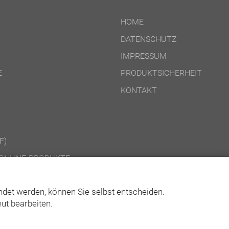
HOME
DATENSCHUTZ
IMPRESSUM
E
PRODUKTSICHERHEIT
KONTAKT
F)
ONLINE-PRODUKTE
CD-ROM-/DOWNLOAD-PRODUKTE
det werden, können Sie selbst entscheiden.
ut bearbeiten.