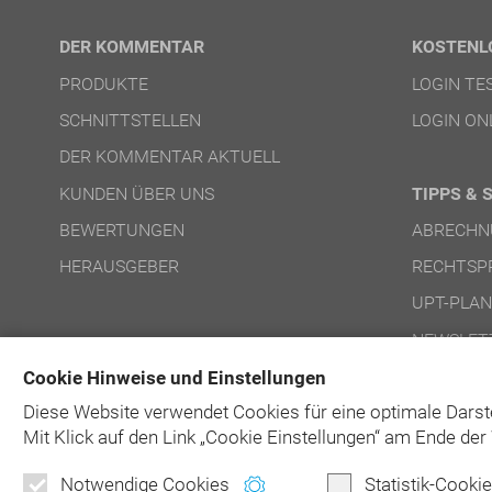
DER KOMMENTAR
KOSTENL
PRODUKTE
LOGIN T
SCHNITTSTELLEN
LOGIN ON
DER KOMMENTAR AKTUELL
KUNDEN ÜBER UNS
TIPPS & 
BEWERTUNGEN
ABRECHN
HERAUSGEBER
RECHTSP
UPT-PLA
NEWSLET
Cookie Hinweise und Einstellungen
Diese Website verwendet Cookies für eine optimale Darst
Mit Klick auf
den Link „Cookie Einstellungen“ am Ende der 
Notwendige Cookies
Statistik-Cooki