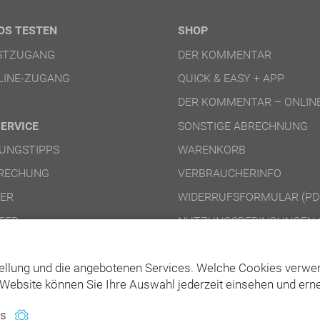
OS TESTEN
SHOP
ESTZUGANG
DER KOMMENTAR
LINE-ZUGANG
QUICK & EASY + APP
DER KOMMENTAR – ONLIN
SERVICE
SONSTIGE ABRECHNUNG
UNGSTIPPS
WARENKORB
RECHUNG
VERBRAUCHERINFO
NER
WIDERRUFSFORMULAR (PD
TER
NUTZUNGSBEDINGUNGEN 
NUTZUNGSBEDINGUNGEN 
ellung und die angebotenen Services. Welche Cookies verwen
Website können Sie Ihre Auswahl jederzeit einsehen und erne
es