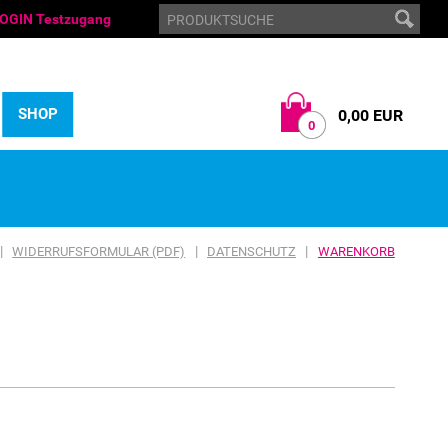
OGIN Testzugang
SHOP
0,00 EUR
0
|
|
|
WIDERRUFSFORMULAR (PDF)
DATENSCHUTZ
WARENKORB