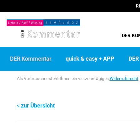
R
DER KO
DER Kommentar
quick & easy + APP
DER 
Als Verbraucher steht Ihnen ein vierzehntägiges
Widerrufsrecht
zur Übersicht