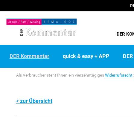
R
DER KO
DER Kommentar
quick & easy + APP
DER 
Als Verbraucher steht Ihnen ein vierzehntägiges
Widerrufsrecht
zur Übersicht