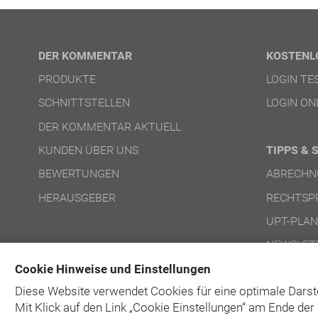
DER KOMMENTAR
KOSTENL
PRODUKTE
LOGIN T
SCHNITTSTELLEN
LOGIN ON
DER KOMMENTAR AKTUELL
KUNDEN ÜBER UNS
TIPPS & 
BEWERTUNGEN
ABRECHN
HERAUSGEBER
RECHTSP
UPT-PLA
NEWSLET
Cookie Hinweise und Einstellungen
Diese Website verwendet Cookies für eine optimale Darst
Mit Klick auf
den Link „Cookie Einstellungen“ am Ende der 