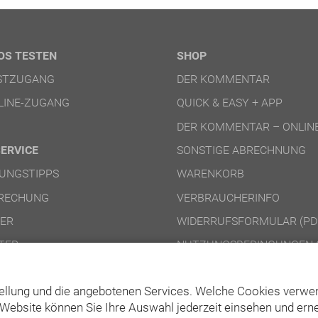
OS TESTEN
SHOP
ESTZUGANG
DER KOMMENTAR
LINE-ZUGANG
QUICK & EASY + APP
DER KOMMENTAR – ONLIN
SERVICE
SONSTIGE ABRECHNUNG
UNGSTIPPS
WARENKORB
RECHUNG
VERBRAUCHERINFO
NER
WIDERRUFSFORMULAR (PD
TER
NUTZUNGSBEDINGUNGEN 
NUTZUNGSBEDINGUNGEN 
ellung und die angebotenen Services. Welche Cookies verwen
Website können Sie Ihre Auswahl jederzeit einsehen und erne