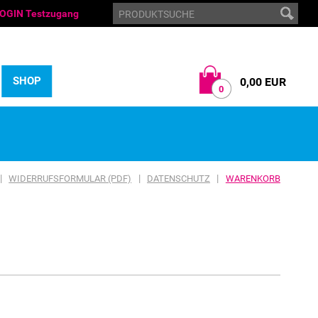
OGIN Testzugang
SHOP
0,00 EUR
0
|
|
|
WIDERRUFSFORMULAR (PDF)
DATENSCHUTZ
WARENKORB