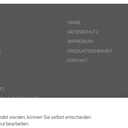
HOME
DATENSCHUTZ
IMPRESSUM
E
PRODUKTSICHERHEIT
KONTAKT
F)
ONLINE-PRODUKTE
CD-ROM-/DOWNLOAD-PRODUKTE
det werden, können Sie selbst entscheiden.
ut bearbeiten.