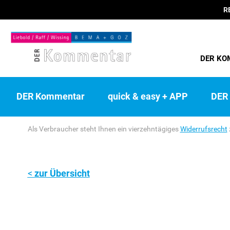
R
DER KO
DER Kommentar
quick & easy + APP
DER 
Als Verbraucher steht Ihnen ein vierzehntägiges
Widerrufsrecht
zur Übersicht