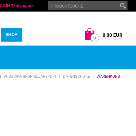
OGIN Testzugang
SHOP
0,00 EUR
0
|
|
|
WIDERRUFSFORMULAR (PDF)
DATENSCHUTZ
WARENKORB