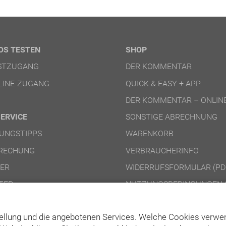
OS TESTEN
SHOP
ESTZUGANG
DER KOMMENTAR
LINE-ZUGANG
QUICK & EASY + APP
DER KOMMENTAR – ONLIN
SERVICE
SONSTIGE ABRECHNUNG
UNGSTIPPS
WARENKORB
RECHUNG
VERBRAUCHERINFO
NER
WIDERRUFSFORMULAR (PD
TER
NUTZUNGSBEDINGUNGEN 
NUTZUNGSBEDINGUNGEN 
ellung und die angebotenen Services. Welche Cookies verwen