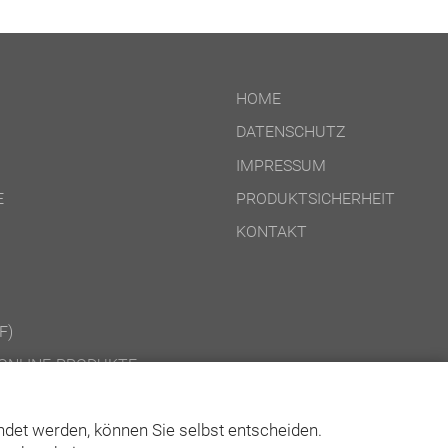
HOME
DATENSCHUTZ
IMPRESSUM
E
PRODUKTSICHERHEIT
KONTAKT
F)
ONLINE-PRODUKTE
CD-ROM-/DOWNLOAD-PRODUKTE
det werden, können Sie selbst entscheiden.