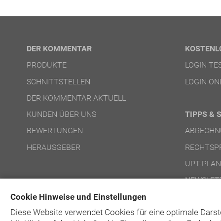
DER KOMMENTAR
KOSTENL
PRODUKTE
LOGIN T
SCHNITTSTELLEN
LOGIN ON
DER KOMMENTAR AKTUELL
KUNDEN ÜBER UNS
TIPPS & 
BEWERTUNGEN
ABRECHN
HERAUSGEBER
RECHTSP
UPT-PLA
NEWSLET
Cookie Hinweise und Einstellungen
Diese Website verwendet Cookies für eine optimale Darst