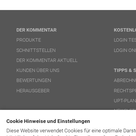
DER KOMMENTAR
KOSTENL
PRODUKTE
LOGIN T
SCHNITTSTELLEN
LOGIN ON
DER KOMMENTAR AKTUELL
KUNDEN ÜBER UNS
TIPPS & 
BEWERTUNGEN
ABRECHN
HERAUSGEBER
RECHTSP
UPT-PLA
NEWSLET
Cookie Hinweise und Einstellungen
Diese Website verwendet Cookies für eine optimale Darst