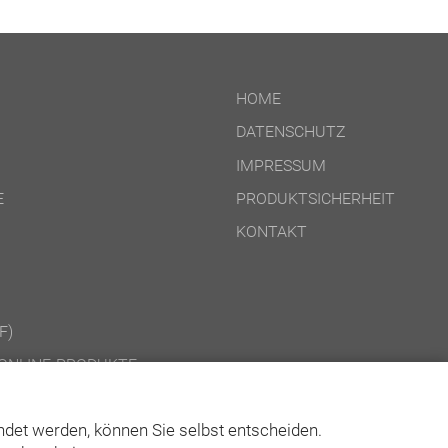
HOME
DATENSCHUTZ
IMPRESSUM
E
PRODUKTSICHERHEIT
KONTAKT
F)
ONLINE-PRODUKTE
CD-ROM-/DOWNLOAD-PRODUKTE
det werden, können Sie selbst entscheiden.