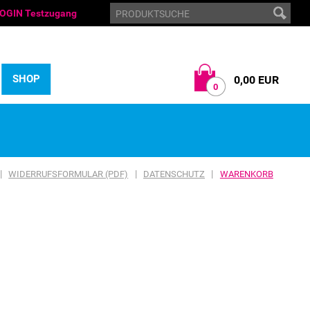
OGIN Testzugang
SHOP
0,00 EUR
0
|
|
|
WIDERRUFSFORMULAR (PDF)
DATENSCHUTZ
WARENKORB