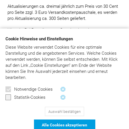
Aktualisierungen ca. dreimal jährlich zum Preis von 30 Cent
pro Seite zzgl. 3 Euro Versandkostenpauschale, es werden
pro Aktualisierung ca. 300 Seiten geliefert.
Hinweis: Bei Bestellung von Grundwerken ohne
Ergänzungslieferungen wird ein Aufschlag von 80,00 Euro
Cookie Hinweise und Einstellungen
auf den Preis des Grundwerks erhoben.
Diese Website verwendet Cookies für eine optimale
Darstellung und die angebotenen Services. Welche Cookies
verwendet werden, können Sie selbst entscheiden.
Mit Klick
in den Warenkorb
auf
den Link „Cookie Einstellungen“ am Ende der Website
können Sie Ihre Auswahl jederzeit einsehen und erneut
Versandkosten: siehe Beschreibungstext
bearbeiten.
Notwendige Cookies
zur Übersicht
Statistik-Cookies
Auswahl bestätigen
129
Bewertungen auf ProvenExpert.com
Alle Cookies akzeptieren