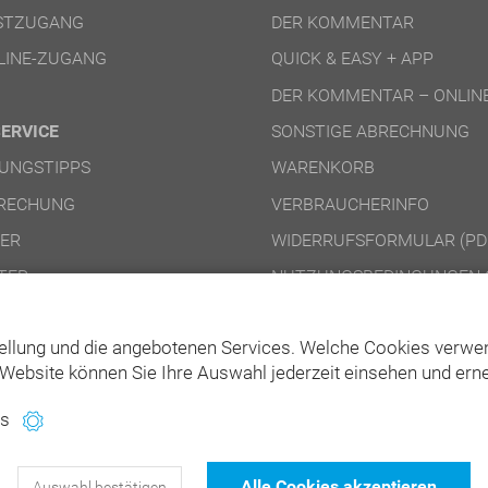
ESTZUGANG
DER KOMMENTAR
LINE-ZUGANG
QUICK & EASY + APP
DER KOMMENTAR – ONLIN
SERVICE
SONSTIGE ABRECHNUNG
UNGSTIPPS
WARENKORB
RECHUNG
VERBRAUCHERINFO
NER
WIDERRUFSFORMULAR (PD
TER
NUTZUNGSBEDINGUNGEN 
NUTZUNGSBEDINGUNGEN 
ellung und die angebotenen Services. Welche Cookies verwen
Website können Sie Ihre Auswahl jederzeit einsehen und erne
es
129
Bewertungen auf ProvenExpert.com
Alle Cookies akzeptieren
Auswahl bestätigen