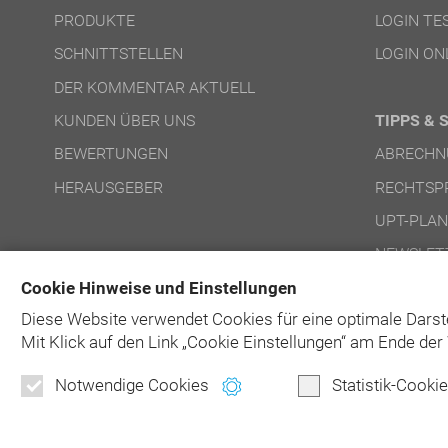
PRODUKTE
LOGIN T
SCHNITTSTELLEN
LOGIN ON
DER KOMMENTAR AKTUELL
KUNDEN ÜBER UNS
TIPPS & 
BEWERTUNGEN
ABRECHN
HERAUSGEBER
RECHTSP
UPT-PLA
NEWSLET
Cookie Hinweise und Einstellungen
Diese Website verwendet Cookies für eine optimale Darst
Mit Klick auf
den Link „Cookie Einstellungen“ am Ende der 
Notwendige Cookies
Statistik-Cooki