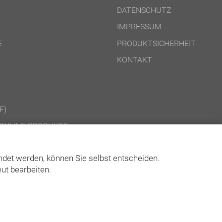
DATENSCHUTZ
IMPRESSUM
E
PRODUKTSICHERHEIT
KONTAKT
F)
ONLINE-PRODUKTE
CD-ROM-/DOWNLOAD-PRODUKTE
det werden, können Sie selbst entscheiden.
ut bearbeiten.
© Asgard-Verlag Dr. Werner Hippe GmbH