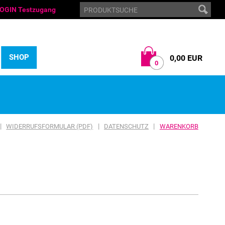
OGIN Testzugang
SHOP
0,00 EUR
0
|
|
|
WIDERRUFSFORMULAR (PDF)
DATENSCHUTZ
WARENKORB