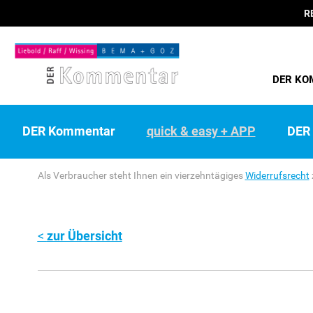
R
DER KO
DER Kommentar
quick & easy + APP
DER 
Als Verbraucher steht Ihnen ein vierzehntägiges
Widerrufsrecht
zur Übersicht