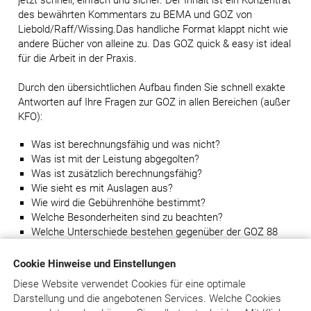
jetzt schnell, einfach und sicher. Der Inhalt ist ein Konzentrat
des bewährten Kommentars zu BEMA und GOZ von
Liebold/Raff/Wissing.Das handliche Format klappt nicht wie
andere Bücher von alleine zu. Das GOZ quick & easy ist ideal
für die Arbeit in der Praxis.
Durch den übersichtlichen Aufbau finden Sie schnell exakte
Antworten auf Ihre Fragen zur GOZ in allen Bereichen (außer
KFO):
Was ist berechnungsfähig und was nicht?
Was ist mit der Leistung abgegolten?
Was ist zusätzlich berechnungsfähig?
Wie sieht es mit Auslagen aus?
Wie wird die Gebührenhöhe bestimmt?
Welche Besonderheiten sind zu beachten?
Welche Unterschiede bestehen gegenüber der GOZ 88
GOZ quick & easy gibt Ihnen
Sicherheit für die richtige und
Cookie Hinweise und Einstellungen
vollständige Abrechnung Ihrer Leistungen
. Die Autoren aus
Diese Website verwendet Cookies für eine optimale
den zahnärztlichen Organisationen und der täglichen Praxis
Darstellung und die angebotenen Services. Welche Cookies
stehen für höchste Qualität. Kassen, Kammern, KZVen und