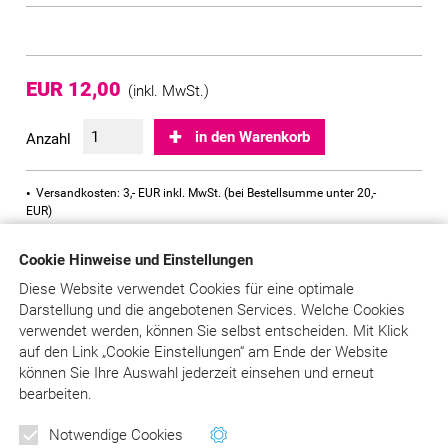
EUR 12,00
(inkl. MwSt.)
in den Warenkorb
Anzahl
Versandkosten: 3,- EUR inkl. MwSt. (bei Bestellsumme unter 20,-
EUR)
Sofort versandfertig, Lieferzeit 1 – 3 Tage
Cookie Hinweise und Einstellungen
Diese Website verwendet Cookies für eine optimale
Das Kurzverzeichnis zum Bereich Zahntechnik beinhaltet alle
Darstellung und die angebotenen Services. Welche Cookies
Positionen aus BEL II 2014 und BEB 97. Damit haben Sie die
verwendet werden, können Sie selbst entscheiden.
Mit Klick
gängigen Grundlagen der Abrechnung von zahntechnischen
auf
den Link „Cookie Einstellungen“ am Ende der Website
Leistungen immer schnell zur Hand.
können Sie Ihre Auswahl jederzeit einsehen und erneut
bearbeiten.
Notwendige Cookies
zur Übersicht