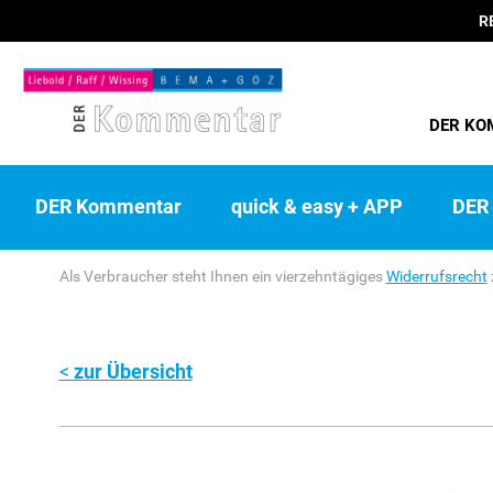
R
DER KO
DER Kommentar
quick & easy + APP
DER 
Als Verbraucher steht Ihnen ein vierzehntägiges
Widerrufsrecht
zur Übersicht