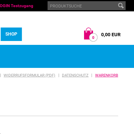
OGIN Testzugang
SHOP
0,00 EUR
0
|
|
|
WIDERRUFSFORMULAR (PDF)
DATENSCHUTZ
WARENKORB