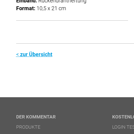
Einband:
Rückendrahtheftung
Format:
10,5 x 21 cm
zur Übersicht
DER KOMMENTAR
KOSTENL
PRODUKTE
LOGIN T