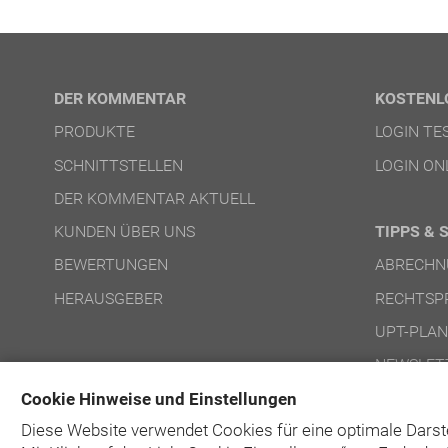
DER KOMMENTAR
KOSTENL
PRODUKTE
LOGIN T
SCHNITTSTELLEN
LOGIN ON
DER KOMMENTAR AKTUELL
KUNDEN ÜBER UNS
TIPPS & 
BEWERTUNGEN
ABRECHN
HERAUSGEBER
RECHTSP
UPT-PLA
NEWSLET
Cookie Hinweise und Einstellungen
Diese Website verwendet Cookies für eine optimale Darst