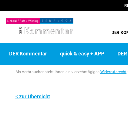
R
DER KO
DER Kommentar
quick & easy + APP
DER 
Als Verbraucher steht Ihnen ein vierzehntägiges
Widerrufsrecht
zur Übersicht