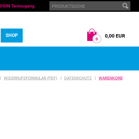
OGIN Testzugang
SHOP
0,00 EUR
0
|
|
|
WIDERRUFSFORMULAR (PDF)
DATENSCHUTZ
WARENKORB