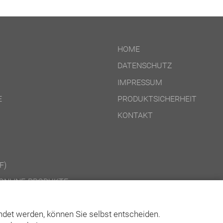
HOME
DATENSCHUTZ
IMPRESSUM
E
PRODUKTSICHERHEIT
KONTAKT
F)
ONLINE-PRODUKTE
CD-ROM-/DOWNLOAD-PRODUKTE
det werden, können Sie selbst entscheiden.