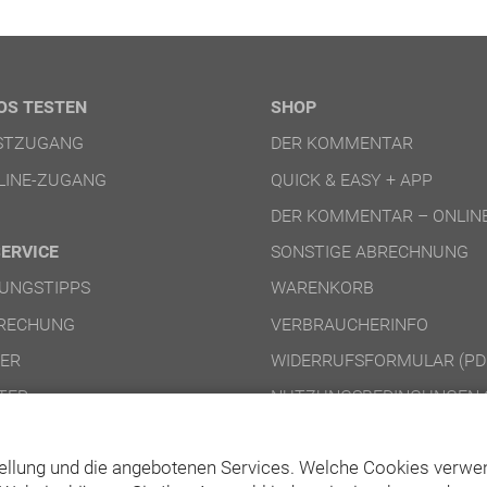
OS TESTEN
SHOP
ESTZUGANG
DER KOMMENTAR
LINE-ZUGANG
QUICK & EASY + APP
DER KOMMENTAR – ONLIN
SERVICE
SONSTIGE ABRECHNUNG
UNGSTIPPS
WARENKORB
RECHUNG
VERBRAUCHERINFO
NER
WIDERRUFSFORMULAR (PD
TER
NUTZUNGSBEDINGUNGEN 
NUTZUNGSBEDINGUNGEN 
ellung und die angebotenen Services. Welche Cookies verwen