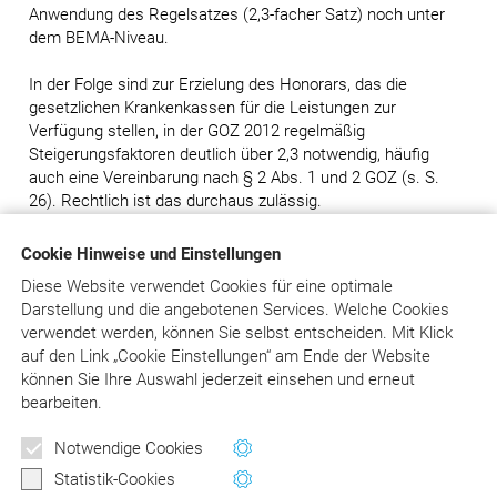
Anwendung des Regelsatzes (2,3-facher Satz) noch unter
dem BEMA-Niveau.
In der Folge sind zur Erzielung des Honorars, das die
gesetzlichen Krankenkassen für die Leistungen zur
Verfügung stellen, in der GOZ 2012 regelmäßig
Steigerungsfaktoren deutlich über 2,3 notwendig, häufig
auch eine Vereinbarung nach § 2 Abs. 1 und 2 GOZ (s. S.
26). Rechtlich ist das durchaus zulässig.
Die Broschüre stellt in tabellarischer Form Leistungen aus
Cookie Hinweise und Einstellungen
GOZ und BEMA und ihre Werte in Euro gegenüber.
Der
Diese Website verwendet Cookies für eine optimale
Vergleich hilft Ihnen bei der Entscheidung, wann eine
Darstellung und die angebotenen Services. Welche Cookies
Vereinbarung nach § 2 GOZ getroffen werden sollte, um eine
verwendet werden, können Sie selbst entscheiden.
Mit Klick
ordnungsgemäße Behandlung, die dem aktuellen Stand der
auf
den Link „Cookie Einstellungen“ am Ende der Website
Zahnheilkunde entspricht, zu ermöglichen.
können Sie Ihre Auswahl jederzeit einsehen und erneut
bearbeiten.
Notwendige Cookies
zur Übersicht
Statistik-Cookies