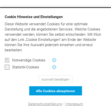
Cookie Hinweise und Einstellungen
129
Bewertungen auf ProvenExpert.com
Diese Website verwendet Cookies für eine optimale
Darstellung und die angebotenen Services. Welche Cookies
DER Kommentar zu BEMA und
© Asgard-Verlag Dr. Werner Hippe GmbH
verwendet werden, können Sie selbst entscheiden.
Mit Klick
auf
den Link „Cookie Einstellungen“ am Ende der Website
GOZ –Liebold/Raff/Wissing
können Sie Ihre Auswahl jederzeit einsehen und erneut
bearbeiten.
Notwendige Cookies
Statistik-Cookies
Auswahl bestätigen
Alle Cookies akzeptieren
Datenschutzerklärung
|
Impressum