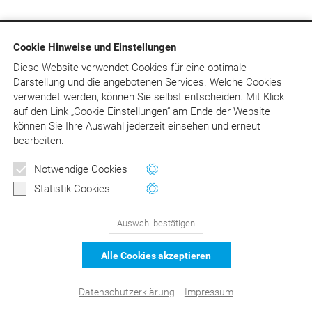
Cookie Hinweise und Einstellungen
129
Bewertungen auf ProvenExpert.com
Diese Website verwendet Cookies für eine optimale
Darstellung und die angebotenen Services. Welche Cookies
DER Kommentar zu BEMA und
© Asgard-Verlag Dr. Werner Hippe GmbH
verwendet werden, können Sie selbst entscheiden.
Mit Klick
auf
den Link „Cookie Einstellungen“ am Ende der Website
GOZ –Liebold/Raff/Wissing
können Sie Ihre Auswahl jederzeit einsehen und erneut
bearbeiten.
Notwendige Cookies
Statistik-Cookies
Auswahl bestätigen
Alle Cookies akzeptieren
Datenschutzerklärung
|
Impressum