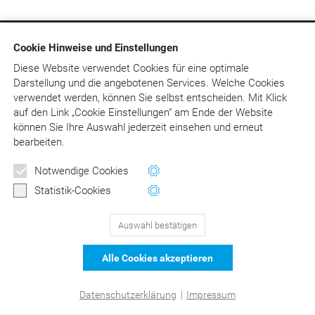
Cookie Hinweise und Einstellungen
129
Bewertungen auf ProvenExpert.com
Diese Website verwendet Cookies für eine optimale
Darstellung und die angebotenen Services. Welche Cookies
DER Kommentar zu BEMA und
© Asgard-Verlag Dr. Werner Hippe GmbH
verwendet werden, können Sie selbst entscheiden.
Mit Klick
auf
den Link „Cookie Einstellungen“ am Ende der Website
GOZ –Liebold/Raff/Wissing
können Sie Ihre Auswahl jederzeit einsehen und erneut
bearbeiten.
Notwendige Cookies
Statistik-Cookies
Auswahl bestätigen
Alle Cookies akzeptieren
Datenschutzerklärung
|
Impressum