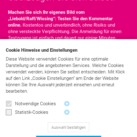
Machen Sie sich Ihr eigenes Bild vom
„Liebold/Raff/Wissing“: Testen Sie den Kommentar
online.
Kostenlos und unverbindlich, ohne Risiko und
ohne versteckte Verpflichtung. Die Anmeldung für einen
Testzugang ist einfach und dauert nur einige Minuten.
Nach der Anmeldung steht Ihnen der komplette
Cookie Hinweise und Einstellungen
Kommentar für
10 Tage
online zur Verfügung. Sie haben
Zugriff auf alle Texte, Kommentare und Rechtsquellen.
Diese Website verwendet Cookies für eine optimale
Darstellung und die angebotenen Services. Welche Cookies
verwendet werden, können Sie selbst entscheiden.
Mit Klick
Jetzt kostenlos testen!
auf
den Link „Cookie Einstellungen“ am Ende der Website
können Sie Ihre Auswahl jederzeit einsehen und erneut
bearbeiten.
Schon angemeldet?
> LOGIN
Newsletter
Notwendige Cookies
Wertvolle Tipps und Hinweise
Statistik-Cookies
für Ihre Abrechnung
Auswahl bestätigen