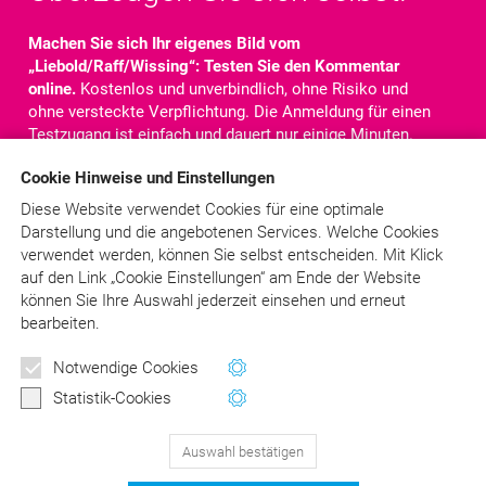
Machen Sie sich Ihr eigenes Bild vom
„Liebold/Raff/Wissing“: Testen Sie den Kommentar
online.
Kostenlos und unverbindlich, ohne Risiko und
ohne versteckte Verpflichtung. Die Anmeldung für einen
Testzugang ist einfach und dauert nur einige Minuten.
Nach der Anmeldung steht Ihnen der komplette
Cookie Hinweise und Einstellungen
Kommentar für
10 Tage
online zur Verfügung. Sie haben
Zugriff auf alle Texte, Kommentare und Rechtsquellen.
Diese Website verwendet Cookies für eine optimale
Darstellung und die angebotenen Services. Welche Cookies
verwendet werden, können Sie selbst entscheiden.
Mit Klick
Jetzt kostenlos testen!
auf
den Link „Cookie Einstellungen“ am Ende der Website
können Sie Ihre Auswahl jederzeit einsehen und erneut
bearbeiten.
Schon angemeldet?
> LOGIN
Newsletter
Notwendige Cookies
Wertvolle Tipps und Hinweise
Statistik-Cookies
für Ihre Abrechnung
Auswahl bestätigen