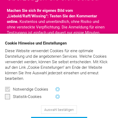
Machen Sie sich Ihr eigenes Bild vom
„Liebold/Raff/Wissing“: Testen Sie den Kommentar
online.
Kostenlos und unverbindlich, ohne Risiko und
ohne versteckte Verpflichtung. Die Anmeldung für einen
Testzugang ist einfach und dauert nur einige Minuten.
Nach der Anmeldung steht Ihnen der komplette
Cookie Hinweise und Einstellungen
Kommentar für
10 Tage
online zur Verfügung. Sie haben
Zugriff auf alle Texte, Kommentare und Rechtsquellen.
Diese Website verwendet Cookies für eine optimale
Darstellung und die angebotenen Services. Welche Cookies
verwendet werden, können Sie selbst entscheiden.
Mit Klick
Jetzt kostenlos testen!
auf
den Link „Cookie Einstellungen“ am Ende der Website
können Sie Ihre Auswahl jederzeit einsehen und erneut
bearbeiten.
Schon angemeldet?
> LOGIN
Newsletter
Notwendige Cookies
Wertvolle Tipps und Hinweise
Statistik-Cookies
für Ihre Abrechnung
Auswahl bestätigen