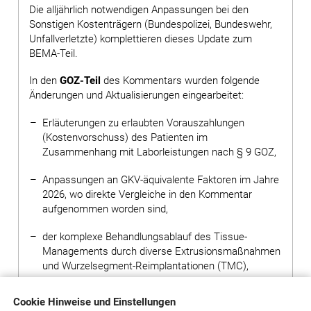
Die alljährlich notwendigen Anpassungen bei den
Sonstigen Kostenträgern (Bundespolizei, Bundeswehr,
Unfallverletzte) komplettieren dieses Update zum
BEMA-Teil.
In den
GOZ-Teil
des Kommentars wurden folgende
Änderungen und Aktualisierungen eingearbeitet:
Erläuterungen zu erlaubten Vorauszahlungen
(Kostenvorschuss) des Patienten im
Zusammenhang mit Laborleistungen nach § 9 GOZ,
Anpassungen an GKV-äquivalente Faktoren im Jahre
2026, wo direkte Vergleiche in den Kommentar
aufgenommen worden sind,
der komplexe Behandlungsablauf des Tissue-
Managements durch diverse Extrusions­maßnahmen
und Wurzelsegment-Reimplantationen (TMC),
erläuternde zahntechnische Fotos, z. B. zur
Cookie Hinweise und Einstellungen
Mesokonstruktion, zur Protrusions­schiene und zu