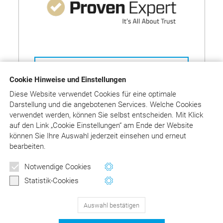
Auf ProvenExpert bewerten
Cookie Hinweise und Einstellungen
Diese Website verwendet Cookies für eine optimale
Darstellung und die angebotenen Services. Welche Cookies
verwendet werden, können Sie selbst entscheiden.
Mit Klick
auf
den Link „Cookie Einstellungen“ am Ende der Website
können Sie Ihre Auswahl jederzeit einsehen und erneut
Wie die ProvenExpert-Bewertung
bearbeiten.
funktioniert
Newsletter
Notwendige Cookies
Wertvolle Tipps und Hinweise
Statistik-Cookies
für Ihre Abrechnung
Auswahl bestätigen
129
Bewertungen auf ProvenExpert.com