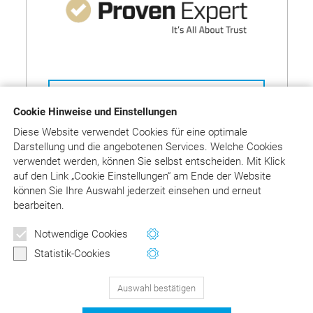
Auf ProvenExpert bewerten
Cookie Hinweise und Einstellungen
Diese Website verwendet Cookies für eine optimale
Darstellung und die angebotenen Services. Welche Cookies
verwendet werden, können Sie selbst entscheiden.
Mit Klick
auf
den Link „Cookie Einstellungen“ am Ende der Website
können Sie Ihre Auswahl jederzeit einsehen und erneut
Wie die ProvenExpert-Bewertung
bearbeiten.
funktioniert
Newsletter
Notwendige Cookies
Wertvolle Tipps und Hinweise
Statistik-Cookies
für Ihre Abrechnung
Auswahl bestätigen
129
Bewertungen auf ProvenExpert.com