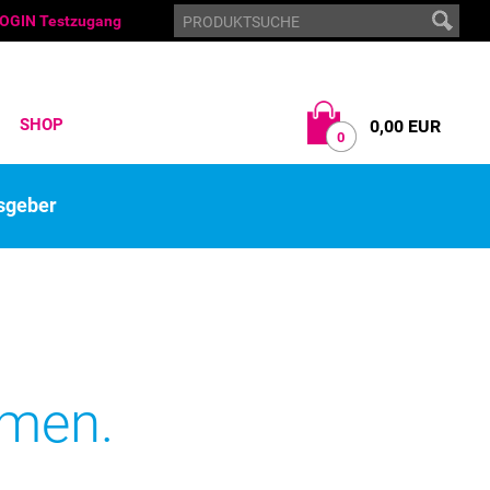
OGIN Testzugang
SHOP
0,00 EUR
0
sgeber
hmen.