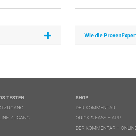
Wie die ProvenExper
OS TESTEN
SHOP
ESTZUGANG
DER KOMMENTAR
LINE-ZUGANG
QUICK & EASY + APP
DER KOMMENTAR – ONLIN