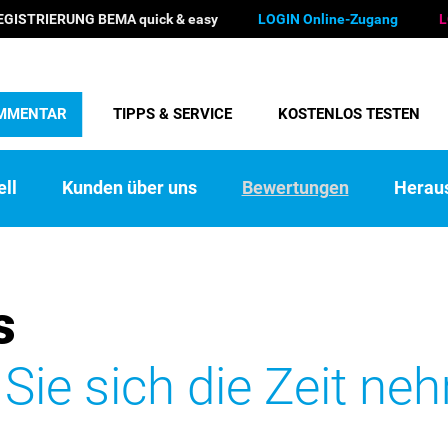
EGISTRIERUNG BEMA quick & easy
LOGIN Online-Zugang
L
MMENTAR
TIPPS & SERVICE
KOSTENLOS TESTEN
ll
Kunden über uns
Bewertungen
Herau
s
 Sie sich die Zeit ne