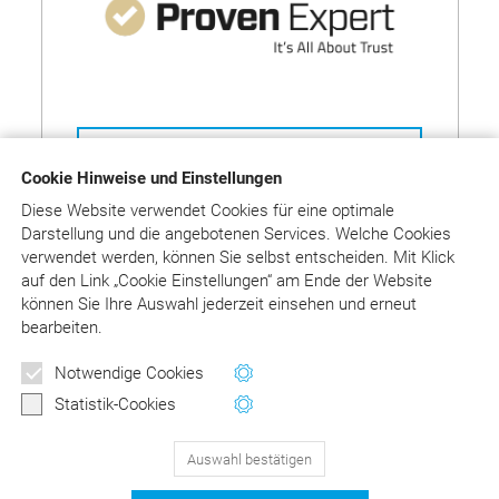
Auf ProvenExpert bewerten
Cookie Hinweise und Einstellungen
Diese Website verwendet Cookies für eine optimale
Darstellung und die angebotenen Services. Welche Cookies
verwendet werden, können Sie selbst entscheiden.
Mit Klick
auf
den Link „Cookie Einstellungen“ am Ende der Website
können Sie Ihre Auswahl jederzeit einsehen und erneut
Wie die ProvenExpert-Bewertung
bearbeiten.
funktioniert
Newsletter
Notwendige Cookies
Wertvolle Tipps und Hinweise
Statistik-Cookies
für Ihre Abrechnung
Auswahl bestätigen
129
Bewertungen auf ProvenExpert.com