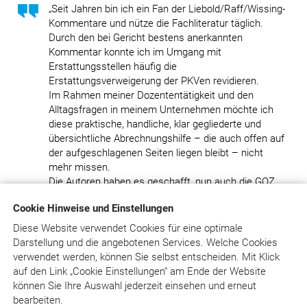
„Seit Jahren bin ich ein Fan der Liebold/Raff/Wissing-
Kommentare und nütze die Fachliteratur täglich.
Durch den bei Gericht bestens anerkannten
Kommentar konnte ich im Umgang mit
Erstattungsstellen häufig die
Erstattungsverweigerung der PKVen revidieren.
Im Rahmen meiner Dozententätigkeit und den
Alltagsfragen in meinem Unternehmen möchte ich
diese praktische, handliche, klar gegliederte und
übersichtliche Abrechnungshilfe – die auch offen auf
der aufgeschlagenen Seiten liegen bleibt – nicht
mehr missen.
Die Autoren haben es geschafft, nun auch die GOZ
2012 mit allen berechenbaren und ausgeschlossenen
Cookie Hinweise und Einstellungen
Leistungen kompakt in diesem kleinen aber feinen
Werk klar zu definieren. Ich denke, dieses
Diese Website verwendet Cookies für eine optimale
Nachschlagewerk, wie auch BEMA quick & easy,
Darstellung und die angebotenen Services. Welche Cookies
sollte in keiner Praxis fehlen. Im Rahmen der PKV-
verwendet werden, können Sie selbst entscheiden.
Mit Klick
Erstattungsproblematik, bei Erstellung von
auf
den Link „Cookie Einstellungen“ am Ende der Website
Seminarhandbüchern oder im Rahmen von Gutachten
können Sie Ihre Auswahl jederzeit einsehen und erneut
weiche ich auf den großen Online-Kommentar aus,
bearbeiten.