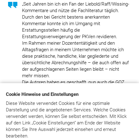
„Seit Jahren bin ich ein Fan der Liebold/Raff/Wissing-
Kommentare und nütze die Fachliteratur täglich.
Durch den bei Gericht bestens anerkannten
Kommentar konnte ich im Umgang mit
Erstattungsstellen häufig die
Erstattungsverweigerung der PKVen revidieren.
Im Rahmen meiner Dozententätigkeit und den
Alltagsfragen in meinem Unternehmen möchte ich
diese praktische, handliche, klar gegliederte und
übersichtliche Abrechnungshilfe – die auch offen auf
der aufgeschlagenen Seiten liegen bleibt – nicht
mehr missen.
Die Autoren haben es geschafft, nun auch die GOZ
2012 mit allen berechenbaren und ausgeschlossenen
Cookie Hinweise und Einstellungen
Leistungen kompakt in diesem kleinen aber feinen
Werk klar zu definieren. Ich denke, dieses
Diese Website verwendet Cookies für eine optimale
Nachschlagewerk, wie auch BEMA quick & easy,
Darstellung und die angebotenen Services. Welche Cookies
sollte in keiner Praxis fehlen. Im Rahmen der PKV-
verwendet werden, können Sie selbst entscheiden.
Mit Klick
Erstattungsproblematik, bei Erstellung von
auf
den Link „Cookie Einstellungen“ am Ende der Website
Seminarhandbüchern oder im Rahmen von Gutachten
können Sie Ihre Auswahl jederzeit einsehen und erneut
weiche ich auf den großen Online-Kommentar aus,
bearbeiten.