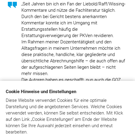
„Seit Jahren bin ich ein Fan der Liebold/Raff/Wissing-
Kommentare und nütze die Fachliteratur täglich.
Durch den bei Gericht bestens anerkannten
Kommentar konnte ich im Umgang mit
Erstattungsstellen häufig die
Erstattungsverweigerung der PKVen revidieren.
Im Rahmen meiner Dozententätigkeit und den
Alltagsfragen in meinem Unternehmen möchte ich
diese praktische, handliche, klar gegliederte und
übersichtliche Abrechnungshilfe – die auch offen auf
der aufgeschlagenen Seiten liegen bleibt – nicht
mehr missen.
Die Autoren haben es geschafft, nun auch die GOZ
2012 mit allen berechenbaren und ausgeschlossenen
Cookie Hinweise und Einstellungen
Leistungen kompakt in diesem kleinen aber feinen
Werk klar zu definieren. Ich denke, dieses
Diese Website verwendet Cookies für eine optimale
Nachschlagewerk, wie auch BEMA quick & easy,
Darstellung und die angebotenen Services. Welche Cookies
sollte in keiner Praxis fehlen. Im Rahmen der PKV-
verwendet werden, können Sie selbst entscheiden.
Mit Klick
Erstattungsproblematik, bei Erstellung von
auf
den Link „Cookie Einstellungen“ am Ende der Website
Seminarhandbüchern oder im Rahmen von Gutachten
können Sie Ihre Auswahl jederzeit einsehen und erneut
weiche ich auf den großen Online-Kommentar aus,
bearbeiten.