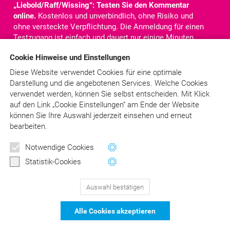
„Liebold/Raff/Wissing“: Testen Sie den Kommentar
online.
Kostenlos und unverbindlich, ohne Risiko und
ohne versteckte Verpflichtung. Die Anmeldung für einen
Testzugang ist einfach und dauert nur einige Minuten.
Nach der Anmeldung steht Ihnen der komplette
Cookie Hinweise und Einstellungen
Kommentar für
10 Tage
online zur Verfügung. Sie haben
Zugriff auf alle Texte, Kommentare und Rechtsquellen.
Diese Website verwendet Cookies für eine optimale
Darstellung und die angebotenen Services. Welche Cookies
verwendet werden, können Sie selbst entscheiden.
Mit Klick
Jetzt kostenlos testen!
auf
den Link „Cookie Einstellungen“ am Ende der Website
können Sie Ihre Auswahl jederzeit einsehen und erneut
bearbeiten.
Newsletter
Schon angemeldet?
> LOGIN
Notwendige Cookies
Wertvolle Tipps und Hinweise
Statistik-Cookies
für Ihre Abrechnung
Auswahl bestätigen
129
Bewertungen auf ProvenExpert.com
Jetzt anmelden
Alle Cookies akzeptieren
schließen
DER Kommentar zu BEMA und
© Asgard-Verlag Dr. Werner Hippe GmbH