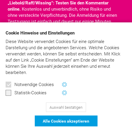
„Liebold/Raff/Wissing“: Testen Sie den Kommentar
online.
Kostenlos und unverbindlich, ohne Risiko und
ohne versteckte Verpflichtung. Die Anmeldung für einen
Testzugang ist einfach und dauert nur einige Minuten.
Nach der Anmeldung steht Ihnen der komplette
Cookie Hinweise und Einstellungen
Kommentar für
10 Tage
online zur Verfügung. Sie haben
Zugriff auf alle Texte, Kommentare und Rechtsquellen.
Diese Website verwendet Cookies für eine optimale
Darstellung und die angebotenen Services. Welche Cookies
verwendet werden, können Sie selbst entscheiden.
Mit Klick
Jetzt kostenlos testen!
auf
den Link „Cookie Einstellungen“ am Ende der Website
können Sie Ihre Auswahl jederzeit einsehen und erneut
bearbeiten.
Newsletter
Schon angemeldet?
> LOGIN
Notwendige Cookies
Wertvolle Tipps und Hinweise
Statistik-Cookies
für Ihre Abrechnung
Auswahl bestätigen
129
Bewertungen auf ProvenExpert.com
Jetzt anmelden
Alle Cookies akzeptieren
schließen
DER Kommentar zu BEMA und
© Asgard-Verlag Dr. Werner Hippe GmbH