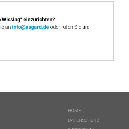
f/Wissing“ einzurichten?
Sie an
info@asgard.de
oder rufen Sie an:
HOME
DATENSCHUTZ