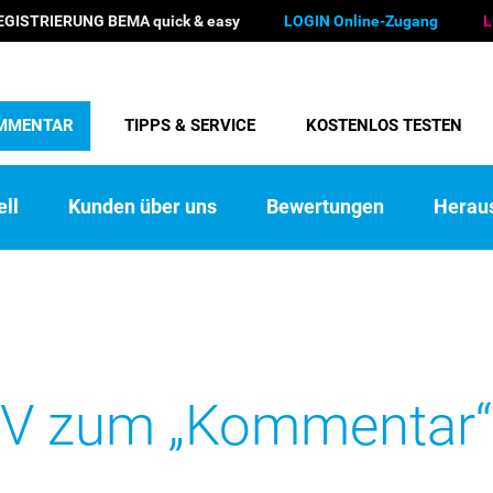
EGISTRIERUNG BEMA quick & easy
LOGIN Online-Zugang
L
MMENTAR
TIPPS & SERVICE
KOSTENLOS TESTEN
ll
Kunden über uns
Bewertungen
Herau
EDV zum „Kommentar“