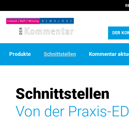
R
DER KO
Produkte
Schnittstellen
Kommentar aktue
Schnittstellen
Von der Praxis-