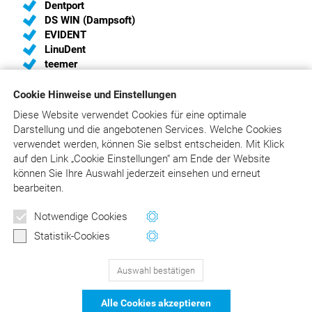
Dentport
DS WIN (Dampsoft)
EVIDENT
LinuDent
teemer
Cookie Hinweise und Einstellungen
Diese Website verwendet Cookies für eine optimale
Sie sind Hersteller von Praxis-Software und haben
Darstellung und die angebotenen Services. Welche Cookies
Interesse, eine Schnittstelle zum
verwendet werden, können Sie selbst entscheiden.
Mit Klick
„Liebold/Raff/Wissing“ einzurichten?
auf
den Link „Cookie Einstellungen“ am Ende der Website
Wir unterstützen Sie gerne und liefern Ihnen die aktuelle
können Sie Ihre Auswahl jederzeit einsehen und erneut
Schnittstellenbeschreibung. Bitte schreiben Sie an
bearbeiten.
info@asgard.de
oder rufen Sie an:
02241/316410
.
Notwendige Cookies
Statistik-Cookies
Auswahl bestätigen
129
Bewertungen auf ProvenExpert.com
Alle Cookies akzeptieren