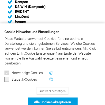
Dentport
DS WIN (Dampsoft)
EVIDENT
LinuDent
teemer
Cookie Hinweise und Einstellungen
Diese Website verwendet Cookies für eine optimale
Sie sind Hersteller von Praxis-Software und haben
Darstellung und die angebotenen Services. Welche Cookies
Interesse, eine Schnittstelle zum
verwendet werden, können Sie selbst entscheiden.
Mit Klick
„Liebold/Raff/Wissing“ einzurichten?
auf
den Link „Cookie Einstellungen“ am Ende der Website
Wir unterstützen Sie gerne und liefern Ihnen die aktuelle
können Sie Ihre Auswahl jederzeit einsehen und erneut
Schnittstellenbeschreibung. Bitte schreiben Sie an
bearbeiten.
info@asgard.de
oder rufen Sie an:
02241/316410
.
Notwendige Cookies
Statistik-Cookies
Auswahl bestätigen
129
Bewertungen auf ProvenExpert.com
Alle Cookies akzeptieren