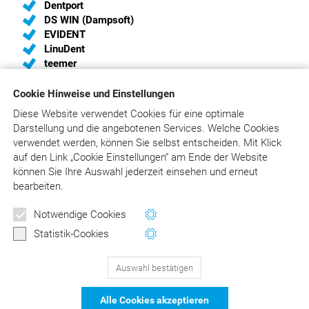
Dentport
DS WIN (Dampsoft)
EVIDENT
LinuDent
teemer
Cookie Hinweise und Einstellungen
Diese Website verwendet Cookies für eine optimale
Sie sind Hersteller von Praxis-Software und haben
Darstellung und die angebotenen Services. Welche Cookies
Interesse, eine Schnittstelle zum
verwendet werden, können Sie selbst entscheiden.
Mit Klick
„Liebold/Raff/Wissing“ einzurichten?
auf
den Link „Cookie Einstellungen“ am Ende der Website
Wir unterstützen Sie gerne und liefern Ihnen die aktuelle
können Sie Ihre Auswahl jederzeit einsehen und erneut
Schnittstellenbeschreibung. Bitte schreiben Sie an
bearbeiten.
info@asgard.de
oder rufen Sie an:
02241/316410
.
Notwendige Cookies
Statistik-Cookies
Auswahl bestätigen
129
Bewertungen auf ProvenExpert.com
Alle Cookies akzeptieren