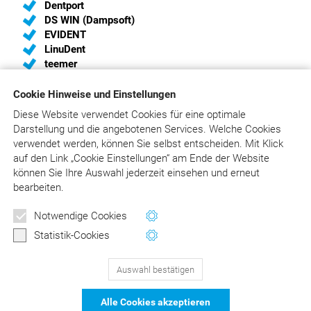
Dentport
DS WIN (Dampsoft)
EVIDENT
LinuDent
teemer
Cookie Hinweise und Einstellungen
Diese Website verwendet Cookies für eine optimale
Sie sind Hersteller von Praxis-Software und haben
Darstellung und die angebotenen Services. Welche Cookies
Interesse, eine Schnittstelle zum
verwendet werden, können Sie selbst entscheiden.
Mit Klick
„Liebold/Raff/Wissing“ einzurichten?
auf
den Link „Cookie Einstellungen“ am Ende der Website
Wir unterstützen Sie gerne und liefern Ihnen die aktuelle
können Sie Ihre Auswahl jederzeit einsehen und erneut
Schnittstellenbeschreibung. Bitte schreiben Sie an
bearbeiten.
info@asgard.de
oder rufen Sie an:
02241/316410
.
Notwendige Cookies
Statistik-Cookies
Auswahl bestätigen
129
Bewertungen auf ProvenExpert.com
Alle Cookies akzeptieren