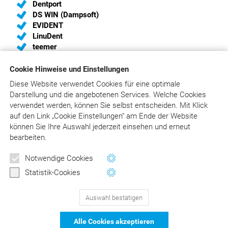
Dentport
DS WIN (Dampsoft)
EVIDENT
LinuDent
teemer
Cookie Hinweise und Einstellungen
Diese Website verwendet Cookies für eine optimale
Sie sind Hersteller von Praxis-Software und haben
Darstellung und die angebotenen Services. Welche Cookies
Interesse, eine Schnittstelle zum
verwendet werden, können Sie selbst entscheiden.
Mit Klick
„Liebold/Raff/Wissing“ einzurichten?
auf
den Link „Cookie Einstellungen“ am Ende der Website
Wir unterstützen Sie gerne und liefern Ihnen die aktuelle
können Sie Ihre Auswahl jederzeit einsehen und erneut
Schnittstellenbeschreibung. Bitte schreiben Sie an
bearbeiten.
info@asgard.de
oder rufen Sie an:
02241/316410
.
Notwendige Cookies
Statistik-Cookies
Auswahl bestätigen
129
Bewertungen auf ProvenExpert.com
Alle Cookies akzeptieren