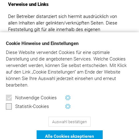
Verweise und Links
Der Betreiber distanziert sich hiermit ausdrücklich von
allen Inhalten aller gelinkten/verknüpften Seiten. Diese
Feststellung gilt für alle innerhalb des eigenen
Internetangebotes gesetzten Links und Verweise.
Cookie Hinweise und Einstellungen
Rechtswirksamkeit dieses Haftungsausschlusses
Diese Website verwendet Cookies für eine optimale
Darstellung und die angebotenen Services. Welche Cookies
Dieser Haftungsausschluss ist als Teil des gesamten
verwendet werden, können Sie selbst entscheiden.
Mit Klick
Internetangebotes des Betreibers zu betrachten. Sofern
auf
den Link „Cookie Einstellungen“ am Ende der Website
Teile oder einzelne Formulierungen dieses Textes der
können Sie Ihre Auswahl jederzeit einsehen und erneut
geltenden Rechtslage nicht, nicht mehr oder nicht
bearbeiten.
vollständig entsprechen sollten, bleiben die übrigen Teile
des Dokumentes in ihrem Inhalt und ihrer Gültigkeit davon
Newsletter
Notwendige Cookies
unberührt.
Wertvolle Tipps und Hinweise
Statistik-Cookies
für Ihre Abrechnung
Auswahl bestätigen
129
Bewertungen auf ProvenExpert.com
Jetzt anmelden
Alle Cookies akzeptieren
schließen