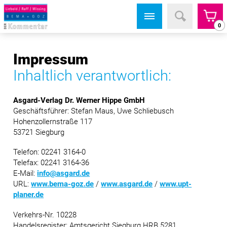
0
Impressum
Inhaltlich verantwortlich:
Asgard-Verlag Dr. Werner Hippe GmbH
Geschäftsführer: Stefan Maus, Uwe Schliebusch
Hohenzollernstraße 117
53721 Siegburg
Telefon: 02241 3164-0
Telefax: 02241 3164-36
E-Mail:
info@asgard.de
URL:
www.bema-goz.de
/
www.asgard.de
/
www.upt-
planer.de
Verkehrs-Nr. 10228
Handelsregister: Amtsgericht Siegburg HRB 5281