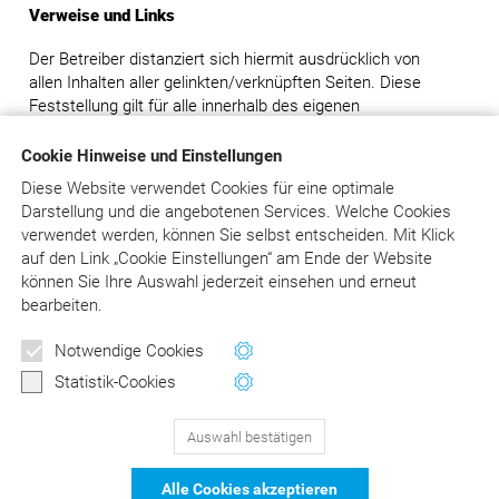
Verweise und Links
Der Betreiber distanziert sich hiermit ausdrücklich von
allen Inhalten aller gelinkten/verknüpften Seiten. Diese
Feststellung gilt für alle innerhalb des eigenen
Internetangebotes gesetzten Links und Verweise.
Cookie Hinweise und Einstellungen
Rechtswirksamkeit dieses Haftungsausschlusses
Diese Website verwendet Cookies für eine optimale
Darstellung und die angebotenen Services. Welche Cookies
Dieser Haftungsausschluss ist als Teil des gesamten
verwendet werden, können Sie selbst entscheiden.
Mit Klick
Internetangebotes des Betreibers zu betrachten. Sofern
auf
den Link „Cookie Einstellungen“ am Ende der Website
Teile oder einzelne Formulierungen dieses Textes der
können Sie Ihre Auswahl jederzeit einsehen und erneut
geltenden Rechtslage nicht, nicht mehr oder nicht
bearbeiten.
vollständig entsprechen sollten, bleiben die übrigen Teile
des Dokumentes in ihrem Inhalt und ihrer Gültigkeit davon
Newsletter
Notwendige Cookies
unberührt.
Wertvolle Tipps und Hinweise
Statistik-Cookies
für Ihre Abrechnung
Auswahl bestätigen
129
Bewertungen auf ProvenExpert.com
Jetzt anmelden
Alle Cookies akzeptieren
schließen