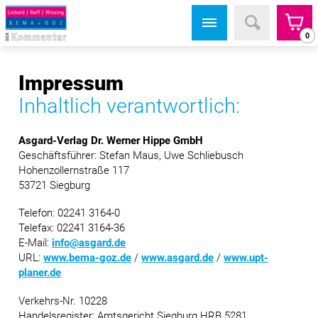
0
Impressum
Inhaltlich verantwortlich:
Asgard-Verlag Dr. Werner Hippe GmbH
Geschäftsführer: Stefan Maus, Uwe Schliebusch
Hohenzollernstraße 117
53721 Siegburg
Telefon: 02241 3164-0
Telefax: 02241 3164-36
E-Mail:
info@asgard.de
URL:
www.bema-goz.de
/
www.asgard.de
/
www.upt-
planer.de
Verkehrs-Nr. 10228
Handelsregister: Amtsgericht Siegburg HRB 5281